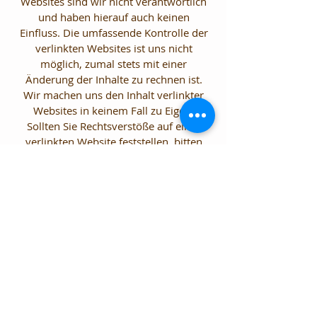
Websites sind wir nicht verantwortlich
und haben hierauf auch keinen
Einfluss. Die umfassende Kontrolle der
verlinkten Websites ist uns nicht
möglich, zumal stets mit einer
Änderung der Inhalte zu rechnen ist.
Wir machen uns den Inhalt verlinkter
Websites in keinem Fall zu Eigen.
Sollten Sie Rechtsverstöße auf einer
verlinkten Website feststellen, bitten
wir um kurze Mitteilung, damit wir
eine etwaige Entfernung des Links
prüfen können.
Webdesign und
technische Umsetzung
Sabine In der Smitten, Eschenbrook 15,
24113 Molfsee
Email:
sabine@indersmitten.com